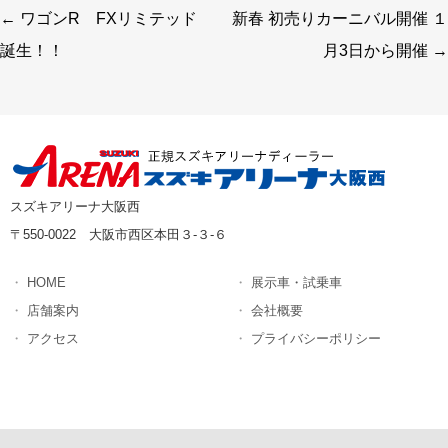
←
ワゴンR FXリミテッド
新春 初売りカーニバル開催 １
投稿ナビゲーション
誕生！！
月3日から開催
→
スズキアリーナ大阪西
〒550-0022 大阪市西区本田３-３-６
HOME
展示車・試乗車
店舗案内
会社概要
アクセス
プライバシーポリシー
Copyright (C) MegaPx. All Rights Reserved.